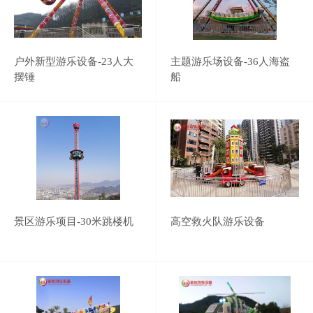
户外新型游乐设备-23人大
主题游乐场设备-36人海盗
摆锤
船
景区游乐项目-30米跳楼机
高空救火队游乐设备