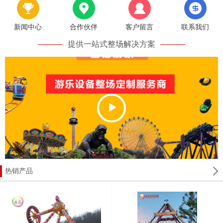
新闻中心
合作伙伴
客户留言
联系我们
提供一站式整场解决方案
热销产品