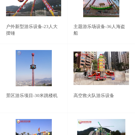
户外新型游乐设备-23人大
主题游乐场设备-36人海盗
摆锤
船
景区游乐项目-30米跳楼机
高空救火队游乐设备