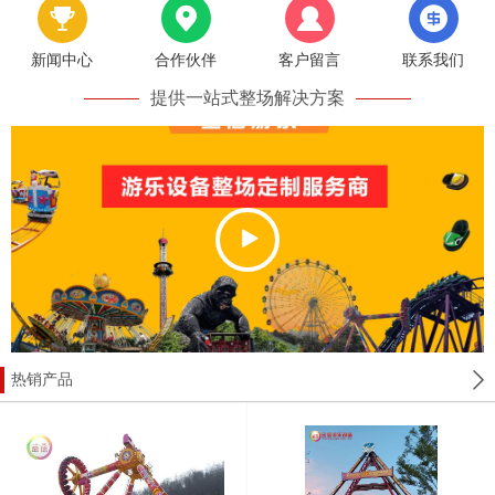
新闻中心
合作伙伴
客户留言
联系我们
提供一站式整场解决方案
热销产品