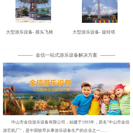
大型游乐设备- 摇头飞椅
大型游乐设备- 旋转塔
金信一站式游乐设备解决方案
中山市金信游乐设备有限公司，始建于1993年，原名“中山市金信
游艺机厂”，是中国较早从事游乐设备生产的企业之一......