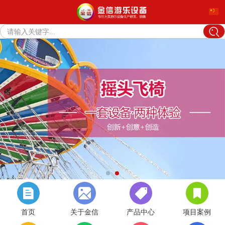
请输入关键字...
首页
关于金信
产品中心
项目案例