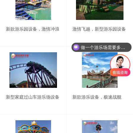
新款游乐园设备，激情冲浪
激情飞越，新型游乐园设备
做一个游乐场需要多少钱？
新型家庭过山车游乐场设备
新款游乐设备，极速战舰