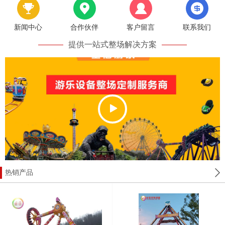
新闻中心
合作伙伴
客户留言
联系我们
提供一站式整场解决方案
热销产品