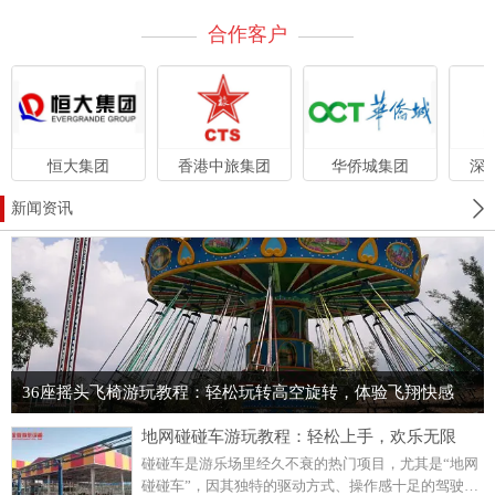
合作客户
恒大集团
香港中旅集团
华侨城集团
深
新闻资讯
36座摇头飞椅游玩教程：轻松玩转高空旋转，体验飞翔快感
地网碰碰车游玩教程：轻松上手，欢乐无限
碰碰车是游乐场里经久不衰的热门项目，尤其是“地网
碰碰车”，因其独特的驱动方式、操作感十足的驾驶体