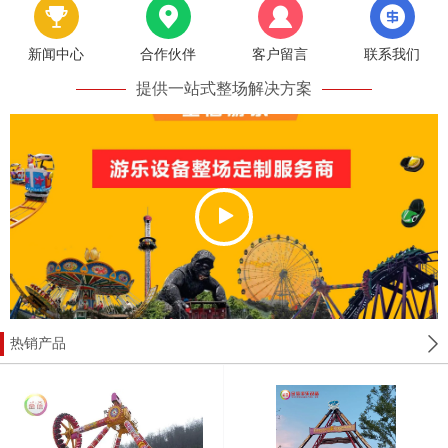
新闻中心
合作伙伴
客户留言
联系我们
提供一站式整场解决方案
热销产品