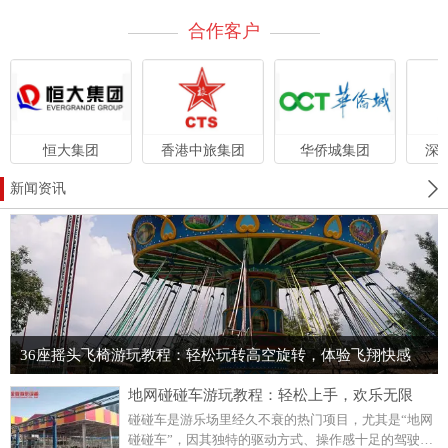
合作客户
恒大集团
香港中旅集团
华侨城集团
深
新闻资讯
36座摇头飞椅游玩教程：轻松玩转高空旋转，体验飞翔快感
地网碰碰车游玩教程：轻松上手，欢乐无限
碰碰车是游乐场里经久不衰的热门项目，尤其是“地网
碰碰车”，因其独特的驱动方式、操作感十足的驾驶体