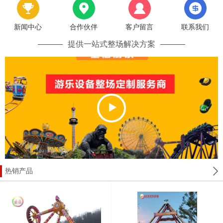
新闻中心
合作伙伴
客户留言
联系我们
提供一站式整场解决方案
热销产品