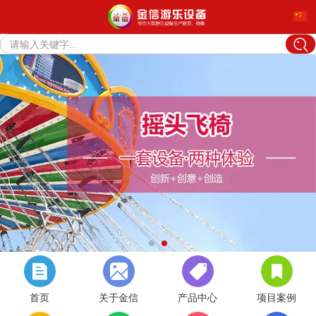
请输入关键字...
首页
关于金信
产品中心
项目案例