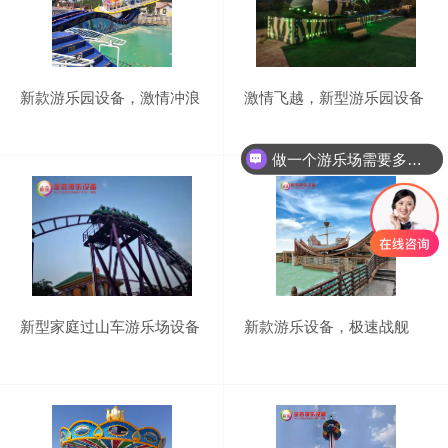
新款游乐园设备，激情冲浪
激情飞越，新型游乐园设备
做一个游乐场需要多少钱？
新型家庭过山车游乐场设备
新款游乐设备，极速战舰