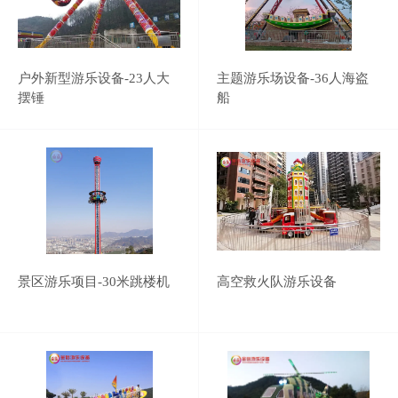
户外新型游乐设备-23人大
主题游乐场设备-36人海盗
摆锤
船
景区游乐项目-30米跳楼机
高空救火队游乐设备