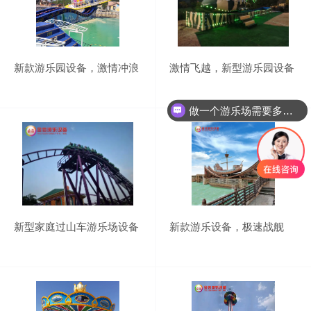
新款游乐园设备，激情冲浪
激情飞越，新型游乐园设备
做一个游乐场需要多少钱？
新型家庭过山车游乐场设备
新款游乐设备，极速战舰