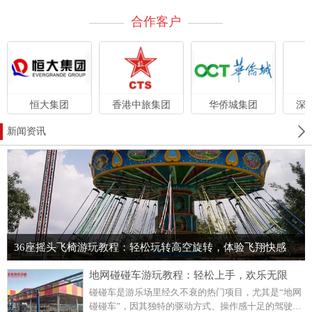
合作客户
恒大集团
香港中旅集团
华侨城集团
深
新闻资讯
36座摇头飞椅游玩教程：轻松玩转高空旋转，体验飞翔快感
地网碰碰车游玩教程：轻松上手，欢乐无限
碰碰车是游乐场里经久不衰的热门项目，尤其是“地网
碰碰车”，因其独特的驱动方式、操作感十足的驾驶体