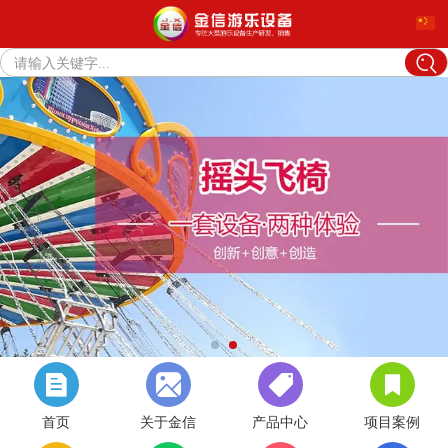
请输入关键字...
首页
关于金信
产品中心
项目案例