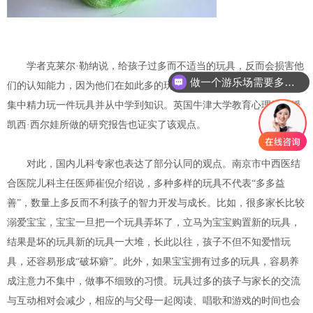
学者克莱尔·勒纳说，给孩子过多而不适当的玩具，反而会损害他
做一个游乐场需要多少钱？
们的认知能力，因为他们在如此多的玩具面前会显得无所适从，无法
集中精力玩一件玩具并从中学到知识。英国牛津大学教育心理学教授
凯西·西尔娃所做的研究报告也证实了该观点。
对此，国内儿科专家也表达了部分认同的观点。南京市中西医结
合医院儿科主任医师崔倪介绍说，多种多样的玩具不代表“多多益
善”，数量上多反而不利孩子的智力开发与成长。比如，很多家长比较
溺爱宝宝，宝宝一旦把一个玩具弄坏了，立马为宝宝购置新的玩具，
结果是坏的玩具新的玩具一大堆，长此以往，孩子不但不知爱惜玩
具，还容易形成“破坏癖”。此外，如果宝宝拥有过多的玩具，容易养
成注意力不集中，做事不细致的习惯。玩具过多的孩子与家长的交流
与互动相对会减少，相应的与父母一起阅读、唱歌和游戏的时间也会