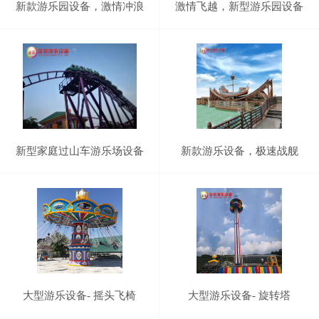
新款游乐园设备，激情冲浪
激情飞越，新型游乐园设备
新型家庭过山车游乐场设备
新款游乐设备，极速战舰
大型游乐设备- 摇头飞椅
大型游乐设备- 旋转塔