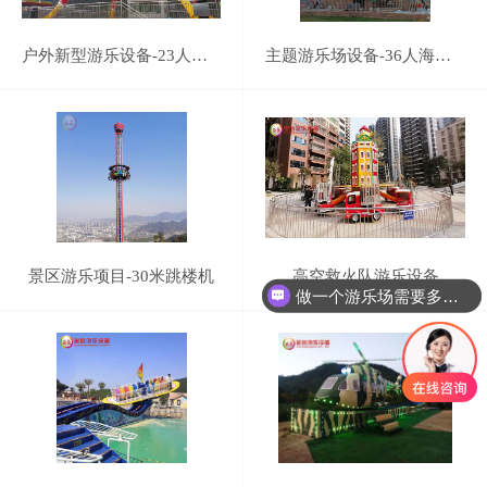
户外新型游乐设备-23人大摆锤
主题游乐场设备-36人海盗船
景区游乐项目-30米跳楼机
高空救火队游乐设备
做一个游乐场需要多少钱？