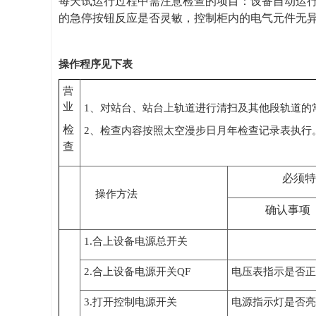
每天试运行过程中需注意检查的项目：设备自动运
的急停按钮反应是否灵敏，控制柜内的电气元件无
操作程序见下表
营
业
1
、对站台、站台上轨道进行清扫及其他段轨道的
检
2
、检查内容按照太空漫步日月年检查记录表执行
查
必须特
操作方法
确认事项
1.
合上设备电源总开关
2.
合上设备电源开关
QF
电压表指示是否正
3.
打开控制电源开关
电源指示灯是否亮