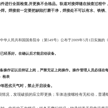
伤件进行全面检查
,
并更换不合格品。轨道对接焊缝在抽查过程中
补焊。焊接前一定要把缺陷打磨干净，焊接处不可以有水、铁锈
及中华人民共和国国务院令（第
549
号）公布于
2009
年
5
月
1
日实施的
带已经系好。在确认后才能启动设备。
备操作证以后持证上岗，严禁无证上岗操作。操作管理人员必须在
）检表
秒
恶劣天气时，禁止开启设备。
等
损情况，发现破损的应立即更换；车体连接螺栓有无松动，普通