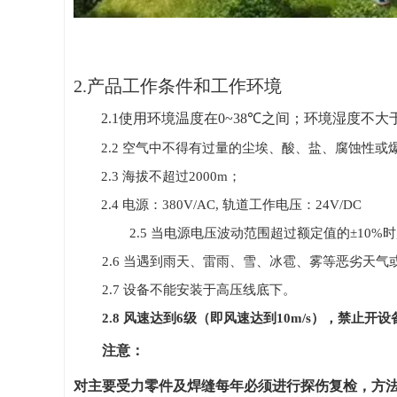
2.产品工作条件和工作环境
2.1
使用环境温度在
0~38℃
之间；环境湿度不大
2.2
空气中不得有过量的尘埃、酸、盐、腐蚀性或
2.3
海拔不超过
2000m
；
2.4
电源：
380V/AC,
轨道工作电压：
24V/DC
2.5
当电源电压波动范围超过额定值的±
10%
时
2.6
当遇到雨天、雷雨、雪、冰雹、雾等恶劣天气
2.7
设备不能安装于高压线底下。
2.8
风速达到
6
级（即风速达到
10m/s
），禁止开设
注意：
对主要受力零件及焊缝每年必须进行探伤复检，方