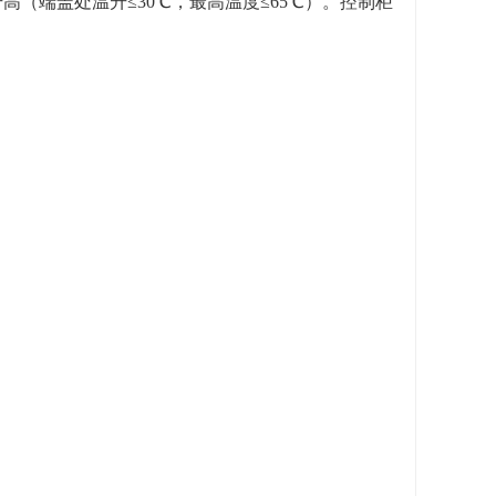
高（端盖处温升≤
30
℃，最高温度≤
65
℃）。控制柜