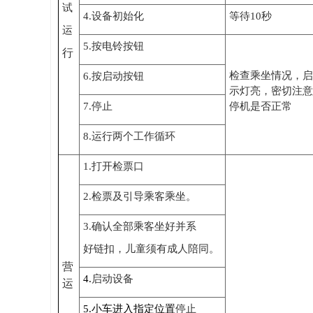
试
4.
设备初始化
等待
10
秒
运
5.
按电铃按钮
行
检查乘坐情况，启
6.
按启动按钮
示灯亮，密切注意
7.
停止
停机是否正常
8.
运行两个工作循环
1.
打开检票口
2.
检票及引导乘客乘坐。
3.
确认全部乘客坐好并系
好链扣，儿童须有成人陪同。
营
4.
启动设备
运
5.
小车进入指定位置
停止