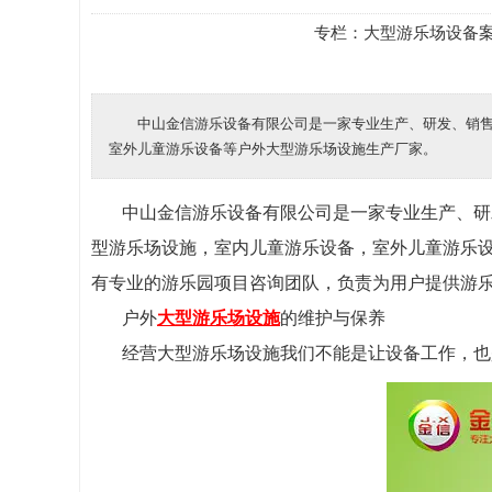
专栏：
大型游乐场设备
中山金信游乐设备有限公司是一家专业生产、研发、销
室外儿童游乐设备等户外大型游乐场设施生产厂家。
中山金信游乐设备有限公司是一家专业生产、研
型游乐场设施，室内儿童游乐设备，室外儿童游乐
有专业的游乐园项目咨询团队，负责为用户提供游
户外
大型游乐场设施
的维护与保养
经营大型
游乐场设施
我们不能是让设备工作，也