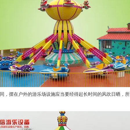
同，摆在户外的
游乐场设施
应当要经得起长时间的风吹日晒，所