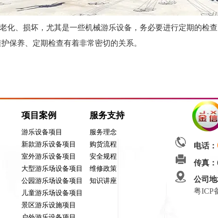
老化、损坏，尤其是一些机械游乐设备，务必要进行定期的检查
维护保养、定期检查有着非常密切的关系。
项目案例
服务支持
游乐设备项目
服务理念
新款游乐设备项目
购货流程
电话：
室外游乐设备项目
安全规程
传真：
大型游乐场设备项目
维修政策
公司地
公园游乐场设备项目
知识讲座
粤ICP
儿童游乐场设备项目
景区游乐设施项目
户外游乐设备项目