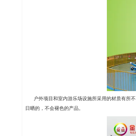
户外项目和室内
游乐场设施
所采用的材质有所不
日晒的，不会褪色的产品。