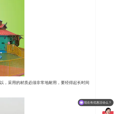
以，采用的材质必须非常地耐用，要经得起长时间
现在有优惠活动么？
公司地址在哪里？