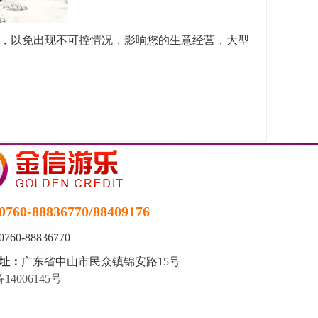
，以免出现不可控情况，影响您的生意经营，大型
0760-88836770/88409176
0760-88836770
址：
广东省中山市民众镇锦安路15号
备14006145号