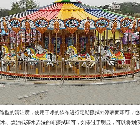
造型的清洁度，使用干净的软布进行定期擦拭外漆表面即可，也
露水、煤油或茶水弄湿的布擦拭即可，如果过于明显，可以将划