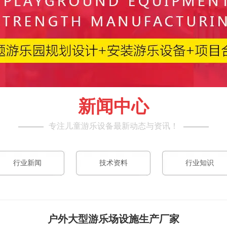
新闻中心
专注儿童游乐设备最新动态与资讯！
行业新闻
技术资料
行业知识
户外大型游乐场设施生产厂家