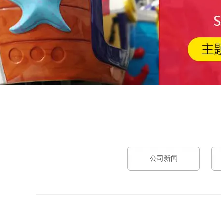
工作时间
周一
至
周六
8:30-17:30
公司新闻