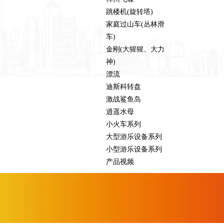
跳楼机(旋转塔)
家庭过山车(丛林滑
车)
金刚(大猩猩、大力
神)
漂流
迪斯科转盘
激战鲨鱼岛
逍遥水母
小火车系列
大型游乐设备系列
小型游乐设备系列
产品视频