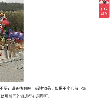
不要让设备接触酸、碱性物品，如果不小心留下游
痕处用相同的漆进行补刷即可。