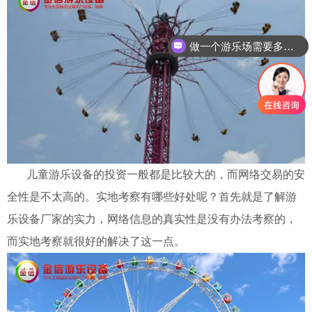
做一个游乐场需要多少钱？
儿童游乐设备的投资一般都是比较大的，而网络交易的安
全性是不太高的。实地考察有哪些好处呢？首先就是了解游
乐设备厂家的实力，网络信息的真实性是没有办法考察的，
而实地考察就很好的解决了这一点。