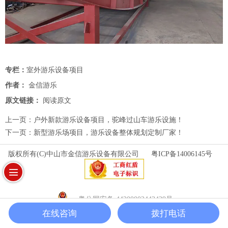
专栏：
室外游乐设备项目
作者：
金信游乐
原文链接：
阅读原文
上一页：
户外新款游乐设备项目，驼峰过山车游乐设施！
下一页：
新型游乐场项目，游乐设备整体规划定制厂家！
版权所有(C)中山市金信游乐设备有限公司
粤ICP备14006145号
粤公网安备 44200002443429号
在线咨询
拨打电话
首页
电话
留言
地图