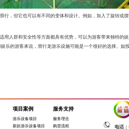
滑行，但它也可以有不同的变体和设计。例如，加入了旋转或摆
适用人群和安全性等方面都具有优势，可以为游客带来独特的娱
和娱乐的游客来说，滑行龙游乐设施可能是一个很好的选择。如
。
项目案例
服务支持
游乐设备项目
服务理念
新款游乐设备项目
购货流程
电话：