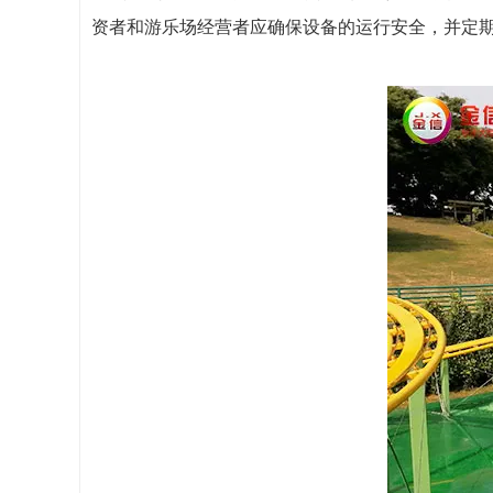
资者和游乐场经营者应确保设备的运行安全，并定