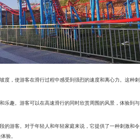
度，使游客在滑行过程中感受到强烈的速度和离心力。这种刺
和乐趣。游客可以在高速滑行的同时欣赏周围的风景，体验到与
段的游客。对于年轻人和年轻家庭来说，它提供了一种刺激和令
快体验。