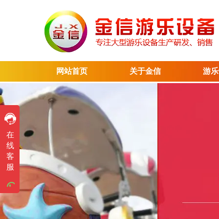
网站首页
关于金信
游乐
售前咨询
在
售前咨询
线
客
售前咨询
服
售前咨询
售前咨询