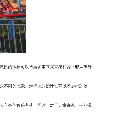
激性的体验可以给游客带来兴奋感和肾上腺素飙升
众不同的感觉。滑行龙的设计也可以添加特殊效
人兴奋的娱乐方式。同时，对于儿童来说，一些滑