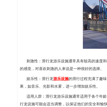
刺激性：滑行龙游乐设施通常具有较高的速度和坡
的感觉，对喜欢刺激的人来说是一种很好的选择。
娱乐性：滑行龙
游乐设施
的滑行过程充满了趣味
果，如音乐、光影和水雾，进一步增加娱乐性。
适用人群：滑行龙游乐设施通常适用于各个年龄
行龙设施可能会适当调整，以保证他们的安全和愉