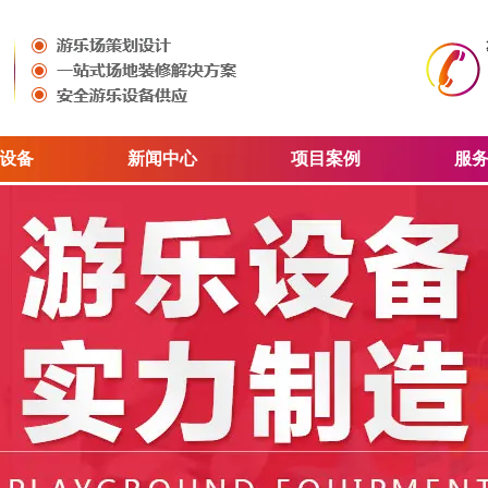
设备
新闻中心
项目案例
服