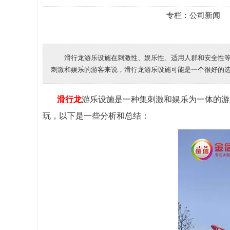
专栏：
公司新闻
滑行龙游乐设施在刺激性、娱乐性、适用人群和安全性
刺激和娱乐的游客来说，滑行龙游乐设施可能是一个很好的
滑行龙
游乐设施是一种集刺激和娱乐为一体的游
玩，以下是一些分析和总结：