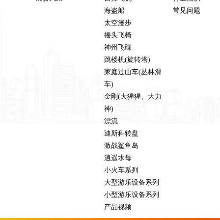
海盗船
常见问题
太空漫步
摇头飞椅
神州飞碟
跳楼机(旋转塔)
家庭过山车(丛林滑
车)
金刚(大猩猩、大力
神)
漂流
迪斯科转盘
激战鲨鱼岛
逍遥水母
小火车系列
大型游乐设备系列
小型游乐设备系列
产品视频