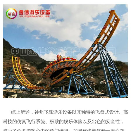
综上所述，神州飞碟游乐设备以其独特的飞盘式设计、高
科技的仿真飞行系统、极致的娱乐体验以及出色的安全性，
成为了众多游客心中的热门选择。如果你也想体验一次心跳