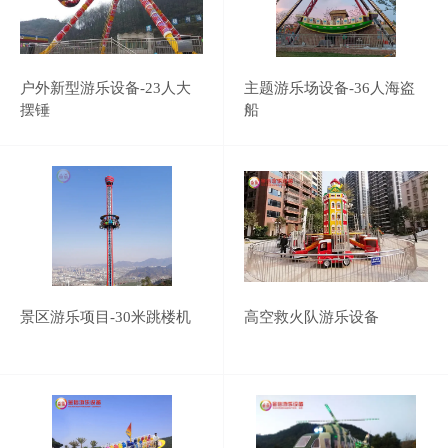
户外新型游乐设备-23人大
主题游乐场设备-36人海盗
摆锤
船
景区游乐项目-30米跳楼机
高空救火队游乐设备