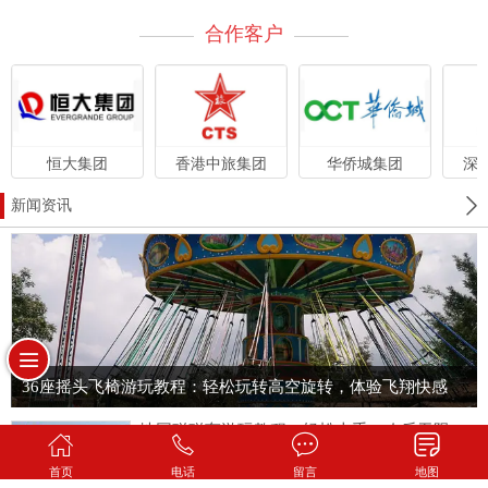
合作客户
恒大集团
香港中旅集团
华侨城集团
深
新闻资讯
36座摇头飞椅游玩教程：轻松玩转高空旋转，体验飞翔快感
地网碰碰车游玩教程：轻松上手，欢乐无限
碰碰车是游乐场里经久不衰的热门项目，尤其是“地网
首页
电话
留言
地图
碰碰车”，因其独特的驱动方式、操作感十足的驾驶体