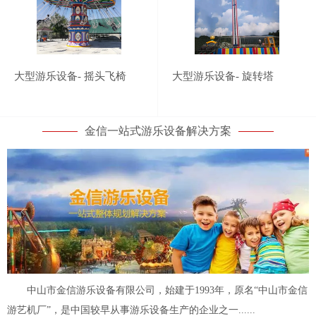
大型游乐设备- 摇头飞椅
大型游乐设备- 旋转塔
金信一站式游乐设备解决方案
中山市金信游乐设备有限公司，始建于1993年，原名“中山市金信
游艺机厂”，是中国较早从事游乐设备生产的企业之一......