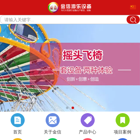
请输入关键字...
首页
关于金信
产品中心
项目案例