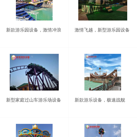
新款游乐园设备，激情冲浪
激情飞越，新型游乐园设备
新型家庭过山车游乐场设备
新款游乐设备，极速战舰