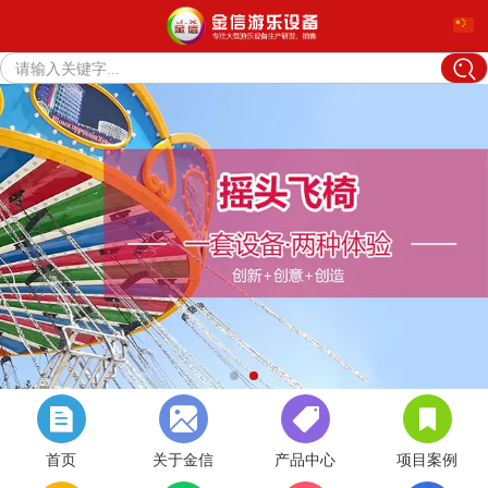
请输入关键字...
首页
关于金信
产品中心
项目案例