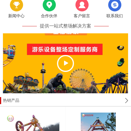
新闻中心
合作伙伴
客户留言
联系我们
提供一站式整场解决方案
热销产品