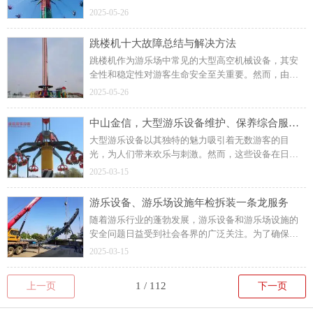
游乐园及主题公园。作为高风险设备之一，高空飞翔
2025-05-26
在运行过程中可能会出现一系列机械、电气或控制系
统方面的故障。这些问题不仅会影响游客体验，更直
跳楼机十大故障总结与解决方法
接关系到人员安全。因此，了解其常见故障及对应解
跳楼机作为游乐场中常见的大型高空机械设备，其安
决方法，是设备管理与维护的重点。
全性和稳定性对游客生命安全至关重要。然而，由于
频繁运行、维护不到位或零部件老化等原因，跳楼机
2025-05-26
在实际运营中容易出现各种故障。以下是跳楼机常见
的十大故障及其解决方法，供设备维护人员和管理人
中山金信，大型游乐设备维护、保养综合服务供应商
员参考。
大型游乐设备以其独特的魅力吸引着无数游客的目
光，为人们带来欢乐与刺激。然而，这些设备在日复
一日、年复一年的运转中，难免会出现磨损、老化等
2025-03-15
问题，这就需要专业的维护与保养服务来确保其安
全、稳定地运行。中山金信，作为这一领域的佼佼
游乐设备、游乐场设施年检拆装一条龙服务
者，正是这样一家专注于大型游乐设备维护、保养的
随着游乐行业的蓬勃发展，游乐设备和游乐场设施的
综合服务供应商。
安全问题日益受到社会各界的广泛关注。为了确保游
客的安全和游乐设施的正常运行，专业的年检拆装服
2025-03-15
务应运而生，为游乐场提供从设备检测到拆装维护的
一站式解决方案。
上一页
下一页