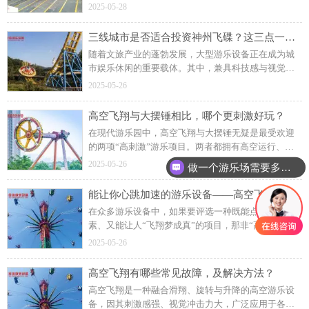
点。而在众多游乐项目中，有三类设备始终保持着超
2025-05-28
高人气，几乎是每个游乐场不可或缺的“引流神器”，
它们就是——碰碰车、摇头飞椅和大摆锤。这三款项
三线城市是否适合投资神州飞碟？这三点一定要记住
目各具特色，覆盖不同年龄层和体验需求，不仅带动
随着文旅产业的蓬勃发展，大型游乐设备正在成为城
现场氛围，更是乐园人流、收益与传播的关键支撑
市娱乐休闲的重要载体。其中，兼具科技感与视觉冲
点。
击力的“神州飞碟”（又称 UFO 飞碟、陀螺飞碟等）备
2025-05-26
受关注。作为一款集旋转、升降、摆动于一体的大型
游乐设备，它以酷炫造型和高刺激体验迅速在一二线
高空飞翔与大摆锤相比，哪个更刺激好玩？
城市的主题乐园、综合文旅项目中走红。
在现代游乐园中，高空飞翔与大摆锤无疑是最受欢迎
的两项“高刺激”游乐项目。两者都拥有高空运行、剧
烈运动、强烈离心力等特点，但它们在结构、运行方
2025-05-26
做一个游乐场需要多少钱？
式、体验感受和刺激程度上却各有不同。那么，对于
追求刺激和乐趣的游客来说，高空飞翔和大摆锤到底
能让你心跳加速的游乐设备——高空飞翔
哪个更好玩、更让人肾上腺素飙升？下面我们就从多
在众多游乐设备中，如果要评选一种既能点燃肾上腺
个角度来进行分析比较。
素、又能让人“飞翔梦成真”的项目，那非“高空飞翔”莫
属。它是集速度、高度、旋转和失重感于一体的高空
2025-05-26
游乐装置，是挑战极限、感受刺激、释放自我的绝佳
选择。每一次升空和俯冲，都是一场从恐惧到欢呼的
高空飞翔有哪些常见故障，及解决方法？
心灵冲击，是一段让你心跳加速、久久难忘的旅程。
高空飞翔是一种融合滑翔、旋转与升降的高空游乐设
备，因其刺激感强、视觉冲击力大，广泛应用于各大