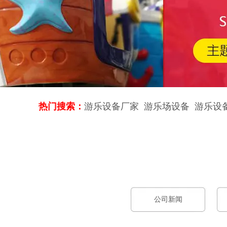
工作时间
周一
至
周六
8:30-17:30
热门搜索：
游乐设备厂家
游乐场设备
游乐设
公司新闻