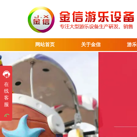
网站首页
关于金信
游乐
售前咨询
在
售前咨询
线
客
售前咨询
服
售前咨询
售前咨询