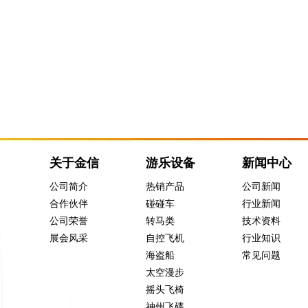
关于金信
游乐设备
新闻中心
公司简介
热销产品
公司新闻
合作伙伴
碰碰车
行业新闻
公司荣誉
转马类
技术资料
展会风采
自控飞机
行业知识
海盗船
常见问题
太空漫步
摇头飞椅
神州飞碟