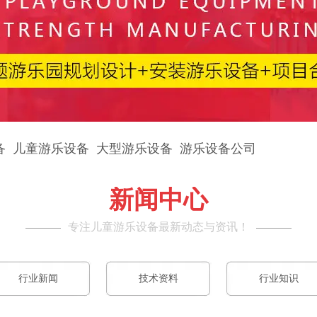
备
儿童游乐设备
大型游乐设备
游乐设备公司
新闻中心
专注儿童游乐设备最新动态与资讯！
行业新闻
技术资料
行业知识