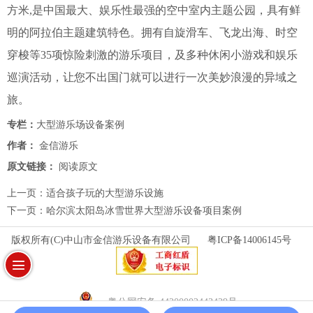
方米,是中国最大、娱乐性最强的空中室内主题公园，具有鲜
明的阿拉伯主题建筑特色。拥有自旋滑车、飞龙出海、时空
穿梭等35项惊险刺激的游乐项目，及多种休闲小游戏和娱乐
巡演活动，让您不出国门就可以进行一次美妙浪漫的异域之
旅。
专栏：
大型游乐场设备案例
作者：
金信游乐
原文链接：
阅读原文
上一页：
适合孩子玩的大型游乐设施
下一页：
哈尔滨太阳岛冰雪世界大型游乐设备项目案例
版权所有(C)中山市金信游乐设备有限公司
粤ICP备14006145号
粤公网安备 44200002443429号