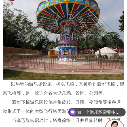
以热销的游乐场设施，摇头飞椅，又被称作豪华飞椅，飓
风飞椅等，是一款适合各大游乐场、景区、公园等。
豪华飞椅游乐园设施是集旋转、升降、变倾角等多种运
动形式于一体的大型飞行塔类游艺机。
做一个游乐场需要多少钱？
当伞形旋转启动时，塔身徐徐上升并且旋转时，飞椅呈