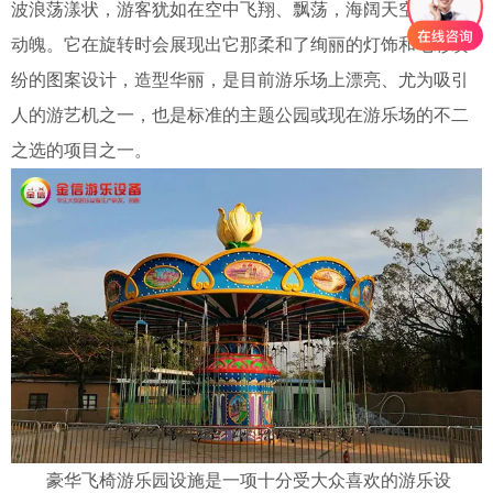
波浪荡漾状，游客犹如在空中飞翔、飘荡，海阔天空、惊心
动魄。它在旋转时会展现出它那柔和了绚丽的灯饰和七彩缤
纷的图案设计，造型华丽，是目前游乐场上漂亮、尤为吸引
人的游艺机之一，也是标准的主题公园或现在游乐场的不二
之选的项目之一。
豪华飞椅游乐园设施是一项十分受大众喜欢的游乐设