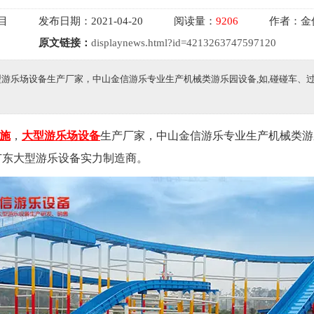
目
发布日期：
2021-04-20
阅读量：
9206
作者：
金
原文链接：
displaynews.html?id=4213263747597120
游乐场设备生产厂家，中山金信游乐专业生产机械类游乐园设备,如,碰碰车、
施
，
大型游乐场设备
生产厂家，中山金信游乐专业生产机械类游
广东大型游乐设备实力制造商。