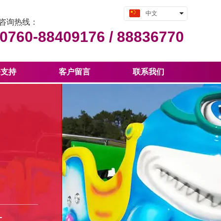
中文
咨询热线：
English
0760-88409176 /
88836770
务支持
客户留言
联系我们