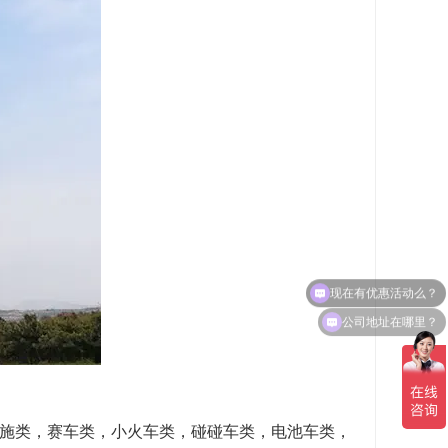
公司地址在哪里？
施类，赛车类，小火车类，碰碰车类，电池车类，