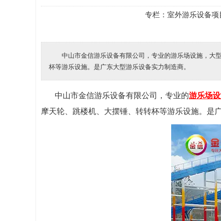
专栏：
室外游乐设备项
中山市金信游乐设备有限公司，专业的游乐场设施，大型
杯等游乐设施。是广东大型游乐设备实力制造商。
中山市金信游乐设备有限公司，专业的
游乐场设
摩天轮、跳楼机、大摆锤、转转杯等游乐设施。是