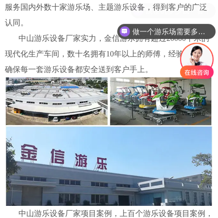
服务国内外数十家游乐场、主题游乐设备，得到客户的广泛
认同。
做一个游乐场需要多少钱？
中山游乐设备厂家实力，金信游乐拥有超过20000平米的
现代化生产车间，数十名拥有10年以上的师傅，经验丰富。
确保每一套游乐设备都安全送到客户手上。
中山游乐设备厂家项目案例，上百个游乐设备项目案例，