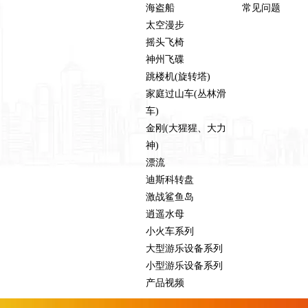
海盗船
常见问题
太空漫步
摇头飞椅
神州飞碟
跳楼机(旋转塔)
家庭过山车(丛林滑
车)
金刚(大猩猩、大力
神)
漂流
迪斯科转盘
激战鲨鱼岛
逍遥水母
小火车系列
大型游乐设备系列
小型游乐设备系列
产品视频