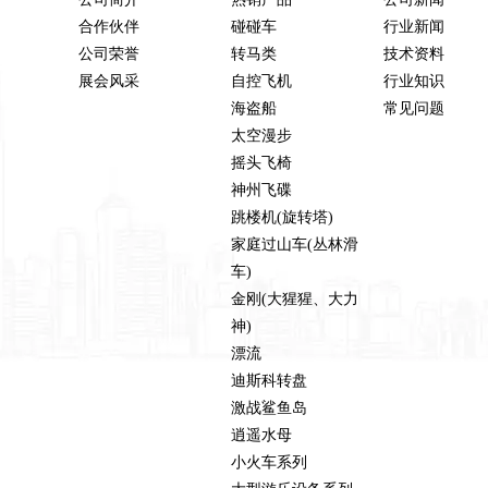
合作伙伴
碰碰车
行业新闻
公司荣誉
转马类
技术资料
展会风采
自控飞机
行业知识
海盗船
常见问题
太空漫步
摇头飞椅
神州飞碟
跳楼机(旋转塔)
家庭过山车(丛林滑
车)
金刚(大猩猩、大力
神)
漂流
迪斯科转盘
激战鲨鱼岛
逍遥水母
小火车系列