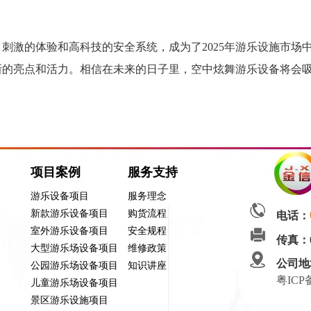
激的体验和高科技的安全系统，成为了2025年游乐设施市场
新的亮点和活力。相信在未来的日子里，空中炫舞游乐设备将会
项目案例
服务支持
游乐设备项目
服务理念
新款游乐设备项目
购货流程
电话：
室外游乐设备项目
安全规程
传真：
大型游乐场设备项目
维修政策
公司地
公园游乐场设备项目
知识讲座
粤ICP
儿童游乐场设备项目
景区游乐设施项目