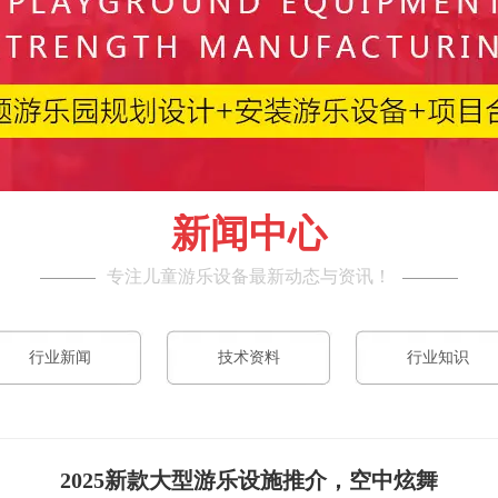
新闻中心
专注儿童游乐设备最新动态与资讯！
行业新闻
技术资料
行业知识
2025新款大型游乐设施推介，空中炫舞