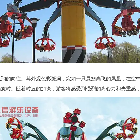
的向往。其外观色彩斑斓，宛如一只展翅高飞的凤凰，在空中
始旋转。随着转速的加快，游客将感受到强烈的离心力和失重感