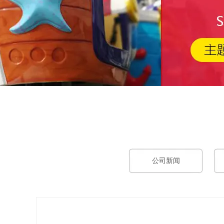
工作时间
周一
至
周六
8:30-17:30
公司新闻