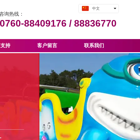
中文
咨询热线：
English
0760-88409176 /
88836770
务支持
客户留言
联系我们