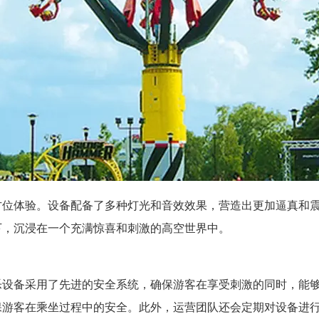
体验。设备配备了多种灯光和音效效果，营造出更加逼真和震
下，沉浸在一个充满惊喜和刺激的高空世界中。
备采用了先进的安全系统，确保游客在享受刺激的同时，能够
保游客在乘坐过程中的安全。此外，运营团队还会定期对设备进