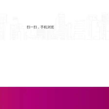
扫一扫，手机浏览