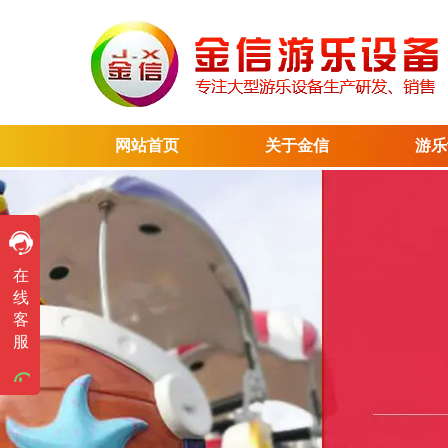
网站首页
关于金信
游乐
售前咨询
在
售前咨询
线
客
售前咨询
服
售前咨询
售前咨询