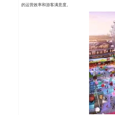
的运营效率和游客满意度。