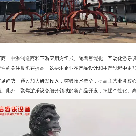
、中游制造商和下游应用方组成。随着智能化、互动化游乐设
续性的关注度也在提高，这要求企业在产品设计和生产过程中更
趋势，通过加大研发投入，突破技术壁垒，提高主营业务核心
额。此外，聚焦游乐设备细分领域的新产品开发，挖掘个性化、