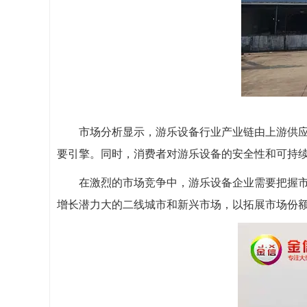
市场分析显示，游乐设备行业产业链由上游供应商
要引擎。同时，消费者对游乐设备的安全性和可持
在激烈的市场竞争中，游乐设备企业需要把握市场
增长潜力大的二线城市和新兴市场，以拓展市场份