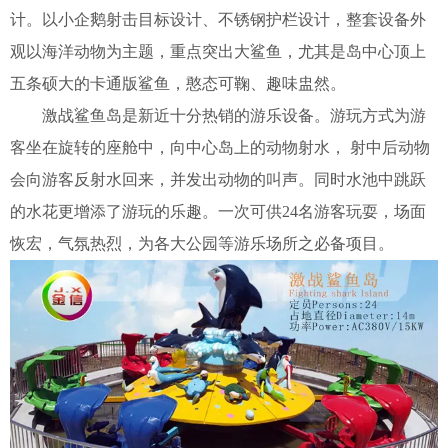
计。以
小企鹅射击目标设计、
不锈钢护栏设计，
整套设备外
观以海洋动物为主题，重点突出大鲨鱼，尤其是岛中心顶上
五条硕大的卡通版鲨鱼，憨态可鞠、趣味盅然。
激战鲨鱼岛是新近十分热销的游乐设备。
游玩方式为游
客坐在旋转的座舱中，向中心岛上的动物射水， 射中后动物
会向游客反射水回来，并发出动物的叫声。
同时水池中跳跃
的水花更增添了游玩的乐趣。
一次可供24名游客玩耍，场面
恢宏，气氛热烈，为各大公园等游乐场所之必备项目。