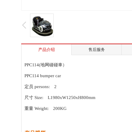
产品介绍
售后服务
PPC114(地网碰碰車）
PPC114 bumper car
定员 persons: 2
尺寸 Size: L1980xW1250xH800mm
重量 Weight: 200KG