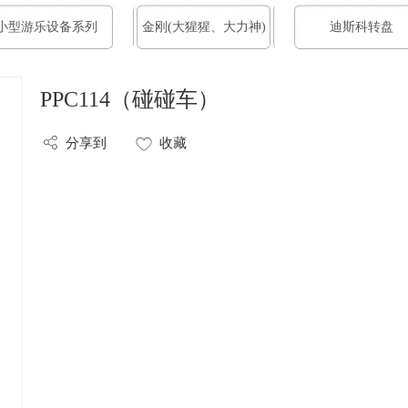
小型游乐设备系列
金刚(大猩猩、大力神)
迪斯科转盘
PPC114（碰碰车）
分享到
收藏