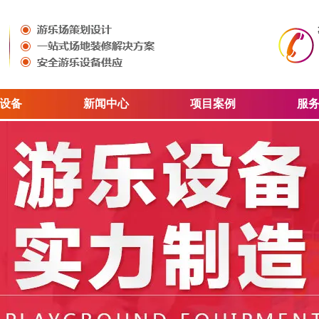
设备
新闻中心
项目案例
服