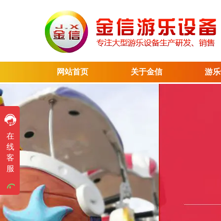
网站首页
关于金信
游乐
售前咨询
在
售前咨询
线
客
售前咨询
服
售前咨询
售前咨询