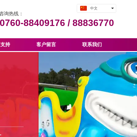
中文
咨询热线：
English
0760-88409176 /
88836770
务支持
客户留言
联系我们