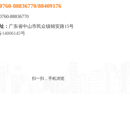
0760-88836770/88409176
0760-88836770
址：
广东省中山市民众镇锦安路15号
备14006145号
扫一扫，手机浏览