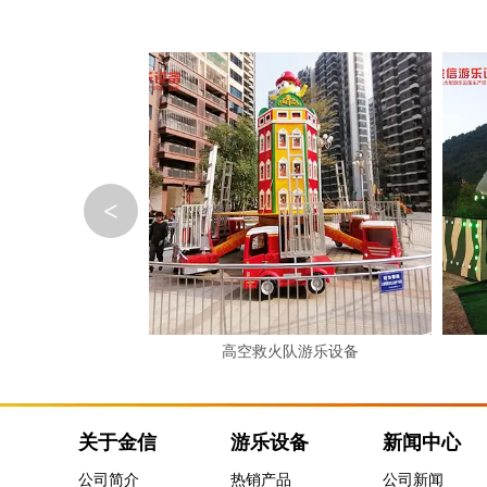
高空救火队游乐设备
关于金信
游乐设备
新闻中心
公司简介
热销产品
公司新闻