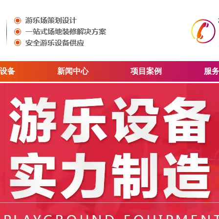
设备
新闻中心
项目案例
服