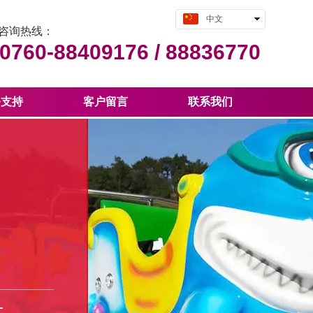
中文
咨询热线：
English
0760-88409176 /
88836770
务支持
客户留言
联系我们