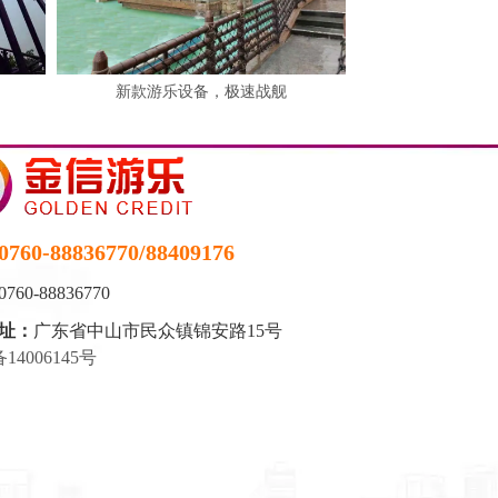
新款游乐设备，极速战舰
大型游乐设
0760-88836770/88409176
0760-88836770
址：
广东省中山市民众镇锦安路15号
备14006145号