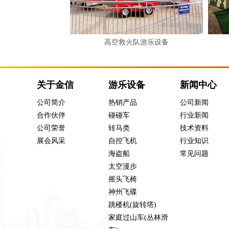
高空救火队游乐设备
关于金信
游乐设备
新闻中心
公司简介
热销产品
公司新闻
合作伙伴
碰碰车
行业新闻
公司荣誉
转马类
技术资料
展会风采
自控飞机
行业知识
海盗船
常见问题
太空漫步
摇头飞椅
神州飞碟
跳楼机(旋转塔)
家庭过山车(丛林滑