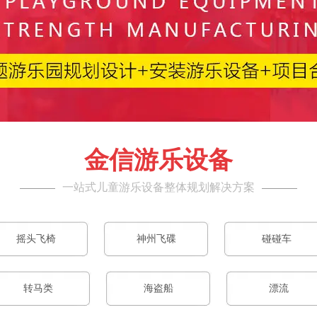
金信游乐设备
一站式儿童游乐设备整体规划解决方案
摇头飞椅
神州飞碟
碰碰车
转马类
海盗船
漂流