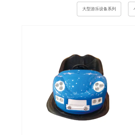
大型游乐设备系列