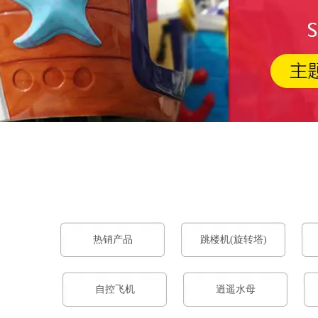
工作时间
周一
至
周六
8:30-17:30
热销产品
跳楼机(旋转塔)
自控飞机
逍遥水母