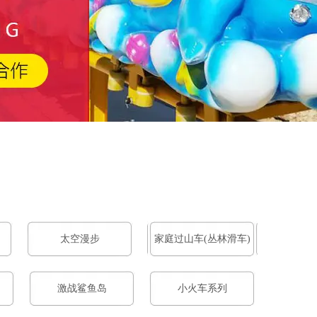
太空漫步
家庭过山车(丛林滑车)
激战鲨鱼岛
小火车系列