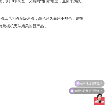
升到18米高空，又瞬间“落回”地面，且回来跳跃，
烤漆工艺为汽车级烤漆，颜色经久而用不褪色，是投
传统跳楼机无法媲美的新产品，
有哪些最新游乐设备？