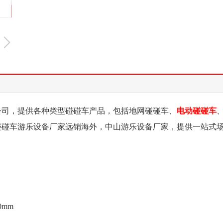
公司，提供各种类型碰碰车产品，包括地网碰碰车、
电动碰碰车
碰碰车游乐设备厂家远销海外，中山游乐设备厂家，提供一站式
0mm