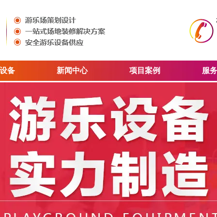
设备
新闻中心
项目案例
服