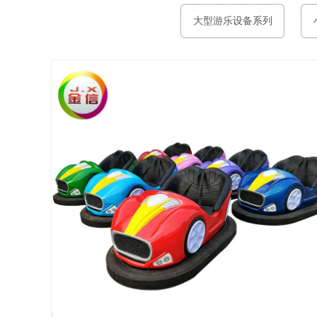
大型游乐设备系列