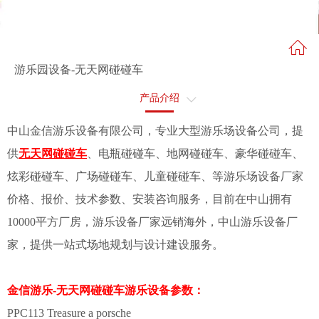
游乐园设备-无天网碰碰车
产品介绍
售后服务
中山金信游乐设备有限公司，专业大型游乐场设备公司，提
供
无天网碰碰车
、电瓶碰碰车、地网碰碰车、豪华碰碰车、
炫彩碰碰车、广场碰碰车、儿童碰碰车、等游乐场设备厂家
价格、报价、技术参数、安装咨询服务，目前在中山拥有
10000平方厂房，游乐设备厂家远销海外，中山游乐设备厂
家，提供一站式场地规划与设计建设服务。
金信游乐-
无天网碰碰车
游乐设备参数：
PPC113 Treasure a porsche