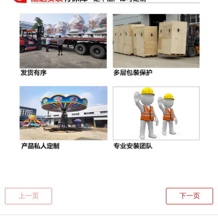
上一页
下一页