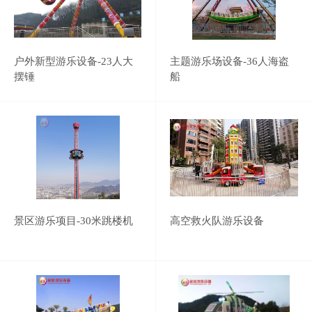
户外新型游乐设备-23人大
主题游乐场设备-36人海盗
摆锤
船
景区游乐项目-30米跳楼机
高空救火队游乐设备