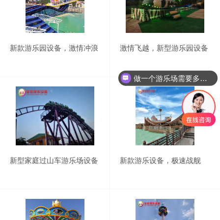
新款游乐园设备，激情冲浪
激情飞越，新型游乐园设备
做一个游乐场需要多少钱？
新型家庭过山车游乐场设备
新款游乐设备，极速战舰