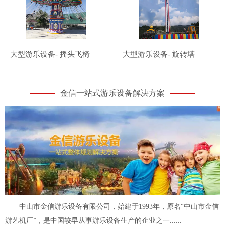
大型游乐设备- 摇头飞椅
大型游乐设备- 旋转塔
金信一站式游乐设备解决方案
中山市金信游乐设备有限公司，始建于1993年，原名“中山市金信
游艺机厂”，是中国较早从事游乐设备生产的企业之一......