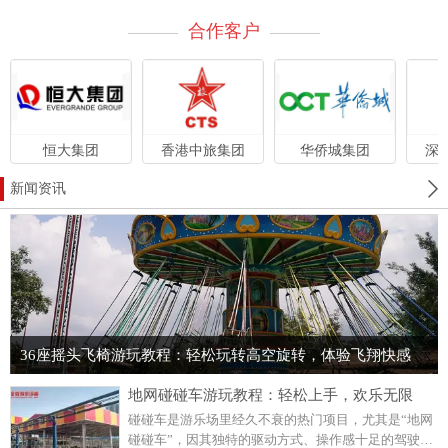
合作客户
恒大集团
香港中旅集团
华侨城集团
深
新闻资讯
36座摇头飞椅游玩教程：轻松玩转高空旋转，体验飞翔快感
地网碰碰车游玩教程：轻松上手，欢乐无限
碰碰车是游乐场里经久不衰的热门项目，尤其是“地网
碰碰车”，因其独特的驱动方式、操作感十足的驾驶体