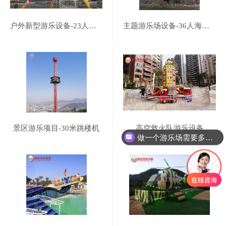
户外新型游乐设备-23人大摆锤
主题游乐场设备-36人海盗船
景区游乐项目-30米跳楼机
高空救火队游乐设备
做一个游乐场需要多少钱？