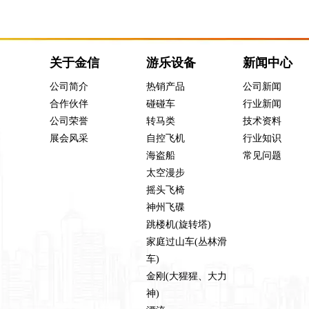
关于金信
游乐设备
新闻中心
公司简介
热销产品
公司新闻
合作伙伴
碰碰车
行业新闻
公司荣誉
转马类
技术资料
展会风采
自控飞机
行业知识
海盗船
常见问题
太空漫步
摇头飞椅
神州飞碟
跳楼机(旋转塔)
家庭过山车(丛林滑
车)
金刚(大猩猩、大力
神)