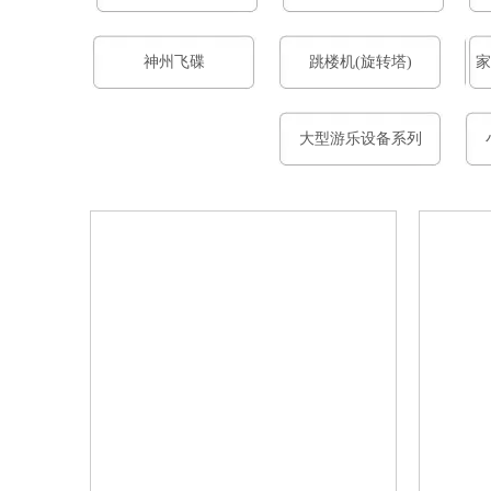
神州飞碟
跳楼机(旋转塔)
家
大型游乐设备系列