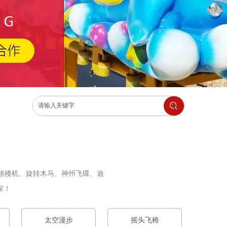
跳楼机、旋转木马、神州飞碟、迪
家！
太空漫步
摇头飞椅