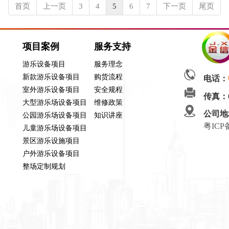
首页
上一页
3
4
5
6
7
下一页
尾页
项目案例
服务支持
游乐设备项目
服务理念
新款游乐设备项目
购货流程
电话：
室外游乐设备项目
安全规程
传真：
大型游乐场设备项目
维修政策
公司地
公园游乐场设备项目
知识讲座
粤ICP
儿童游乐场设备项目
景区游乐设施项目
户外游乐设备项目
整场定制规划