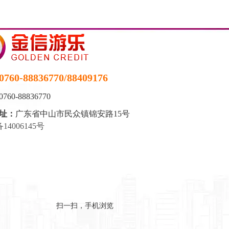
0760-88836770/88409176
0760-88836770
址：
广东省中山市民众镇锦安路15号
备14006145号
扫一扫，手机浏览