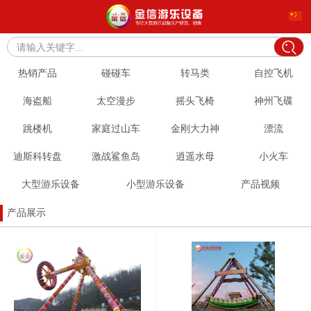
请输入关键字...
热销产品
碰碰车
转马类
自控飞机
海盗船
太空漫步
摇头飞椅
神州飞碟
跳楼机
家庭过山车
金刚大力神
漂流
迪斯科转盘
激战鲨鱼岛
逍遥水母
小火车
大型游乐设备
小型游乐设备
产品视频
产品展示