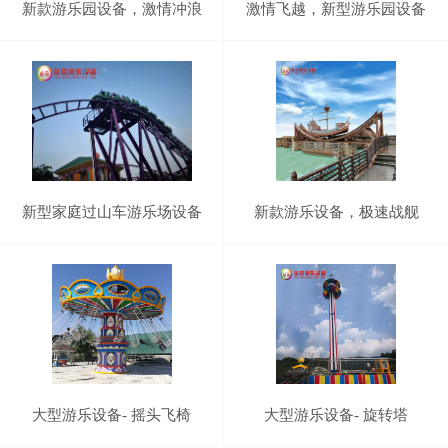
新款游乐园设备，激情冲浪
激情飞越，新型游乐园设备
新型家庭过山车游乐场设备
新款游乐设备，极速战舰
大型游乐设备- 摇头飞椅
大型游乐设备- 旋转塔