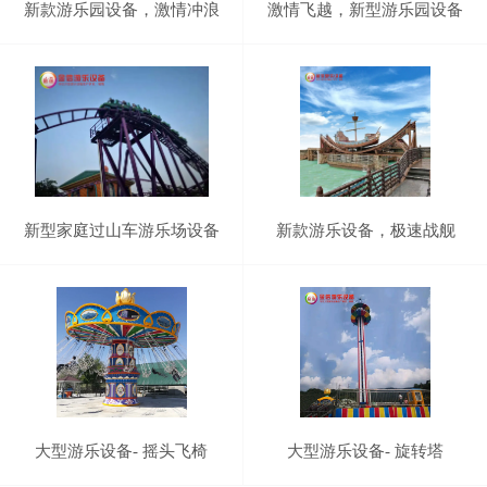
新款游乐园设备，激情冲浪
激情飞越，新型游乐园设备
新型家庭过山车游乐场设备
新款游乐设备，极速战舰
大型游乐设备- 摇头飞椅
大型游乐设备- 旋转塔