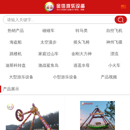
请输入关键字...
热销产品
碰碰车
转马类
自控飞机
海盗船
太空漫步
摇头飞椅
神州飞碟
跳楼机
家庭过山车
金刚大力神
漂流
迪斯科转盘
激战鲨鱼岛
逍遥水母
小火车
大型游乐设备
小型游乐设备
产品视频
产品展示