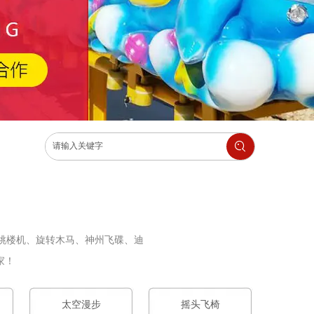
跳楼机、旋转木马、神州飞碟、迪
家！
太空漫步
摇头飞椅