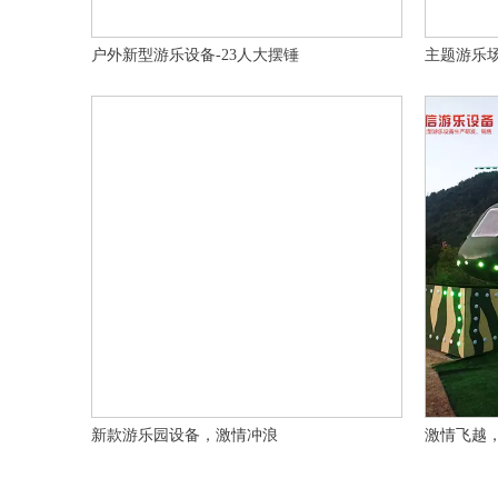
户外新型游乐设备-23人大摆锤
主题游乐场
新款游乐园设备，激情冲浪
激情飞越