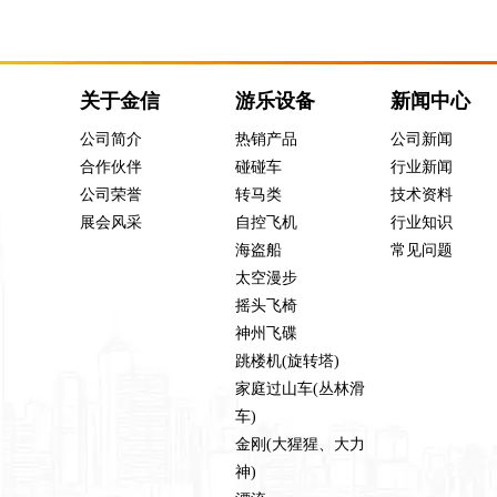
关于金信
游乐设备
新闻中心
公司简介
热销产品
公司新闻
合作伙伴
碰碰车
行业新闻
公司荣誉
转马类
技术资料
展会风采
自控飞机
行业知识
海盗船
常见问题
太空漫步
摇头飞椅
神州飞碟
跳楼机(旋转塔)
家庭过山车(丛林滑
车)
金刚(大猩猩、大力
神)