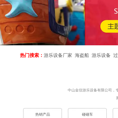
工作时间
周一
至
周六
8:30-17:30
热门搜索：
游乐设备厂家
海盗船
游乐设备
过
中山金信游乐设备有限公司，
热销产品
碰碰车