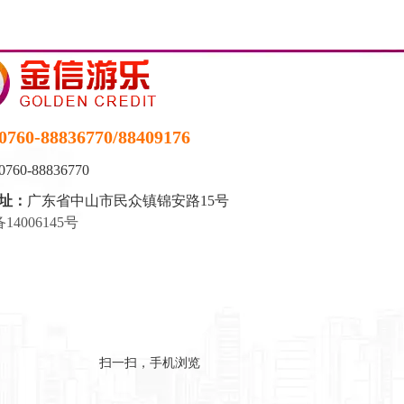
0760-88836770/88409176
0760-88836770
址：
广东省中山市民众镇锦安路15号
备14006145号
扫一扫，手机浏览