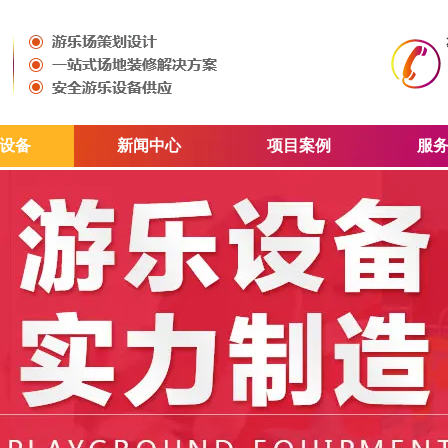
设备
新闻中心
项目案例
服