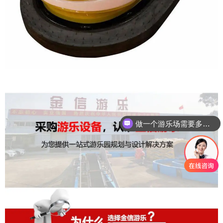
做一个游乐场需要多少钱？