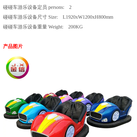
碰碰车游乐设备
定员 persons: 2
碰碰车游乐设备
尺寸 Size: L1920xW1200xH800mm
碰碰车游乐设备
重量 Weight: 200KG
产品图片