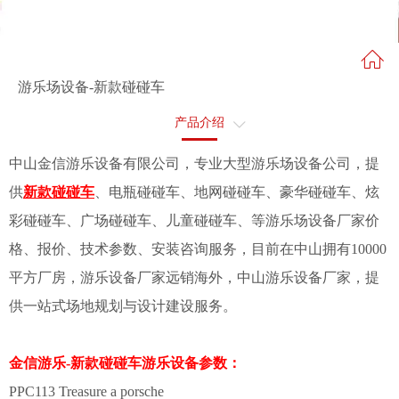
游乐场设备-新款碰碰车
产品介绍
售后服务
中山金信游乐设备有限公司，专业大型游乐场设备公司，提
供
新款碰碰车
、电瓶碰碰车、地网碰碰车、豪华碰碰车、炫
彩碰碰车、广场碰碰车、儿童碰碰车、等游乐场设备厂家价
格、报价、技术参数、安装咨询服务，目前在中山拥有10000
平方厂房，游乐设备厂家远销海外，中山游乐设备厂家，提
供一站式场地规划与设计建设服务。
金信游乐-新款
碰碰车
游乐设备参数：
PPC113 Treasure a porsche