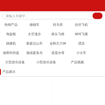
请输入关键字...
热销产品
碰碰车
转马类
自控飞机
海盗船
太空漫步
摇头飞椅
神州飞碟
跳楼机
家庭过山车
金刚大力神
漂流
迪斯科转盘
激战鲨鱼岛
逍遥水母
小火车
大型游乐设备
小型游乐设备
产品视频
产品展示