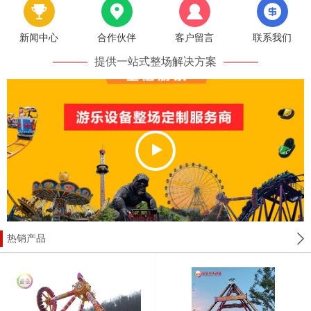
新闻中心
合作伙伴
客户留言
联系我们
提供一站式整场解决方案
热销产品