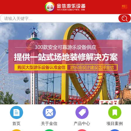
请输入关键字...
首页
关于金信
产品中心
项目案例