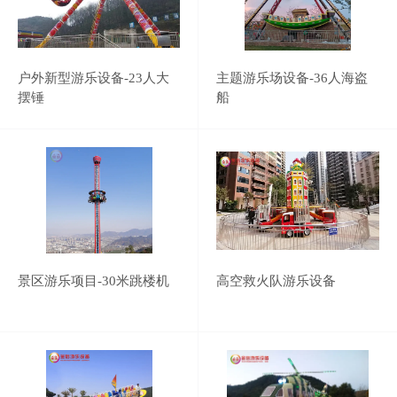
户外新型游乐设备-23人大
主题游乐场设备-36人海盗
摆锤
船
景区游乐项目-30米跳楼机
高空救火队游乐设备